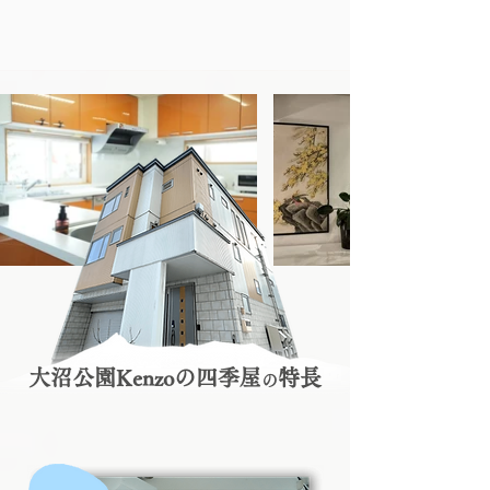
大沼公園Kenzoの四季屋
特長
の